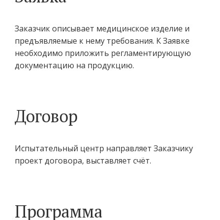
медицинских изделий
• обучение молодого
медицинского персонала
Заказчик описывает медицинское изделие и
работе с уникальными
предъявляемые к нему требования. К Заявке
изделиями медицинского
необходимо приложить регламентирующую
назначения
документацию на продукцию.
Договор
Центр открыт для
сотрудничества и
Испытательный центр направляет Заказчику
приглашает всех
проект договора, выставляет счёт.
заинтересованных в
проведении доклинических
исследований и
хирургических тренингов.
Программа
Обеспечивая всестороннюю