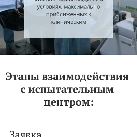
условиях, максимально
приближенных к
клиническим
Основные цели центра:
Этапы взаимодействия 
• осуществление научно-
с испытательным 
методической и учебно-
центром:
практической деятельности
• выполнение проектов,
ориентированных на
развитие в отрасли
производства российских
Заявка